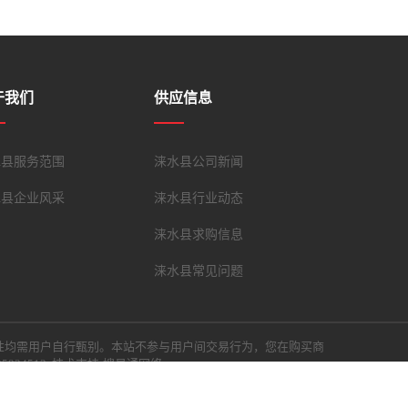
于我们
供应信息
水县服务范围
涞水县公司新闻
水县企业风采
涞水县行业动态
涞水县求购信息
涞水县常见问题
性均需用户自行甄别。本站不参与用户间交易行为，您在购买商
24513 技术支持:搜易通网络