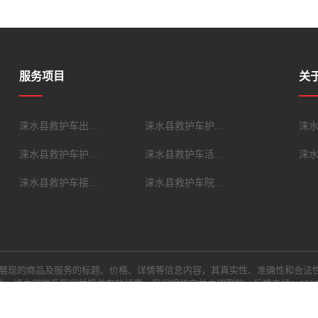
服务项目
关
涞水县救护车出...
涞水县救护车护...
涞
涞水县救护车护...
涞水县救护车活...
涞
涞水县救护车接...
涞水县救护车院...
展现的商品及服务的标题、价格、详情等信息内容，其真实性、准确性和合法
，请立即联系我们并提供有效线索，我们将核实并立即删除。反馈专线：159059