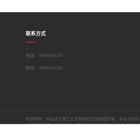
联系方式
电话：18960428209
微信：
18960428209
内容声明：本站点为第三方互联网信息服务提供者，本站点内所
品/服务前请务必谨慎核实；如您发现网站内有任何违法/侵权信息
友情链接：
搜易通网络
备案号：闽ICP备18018981号-8