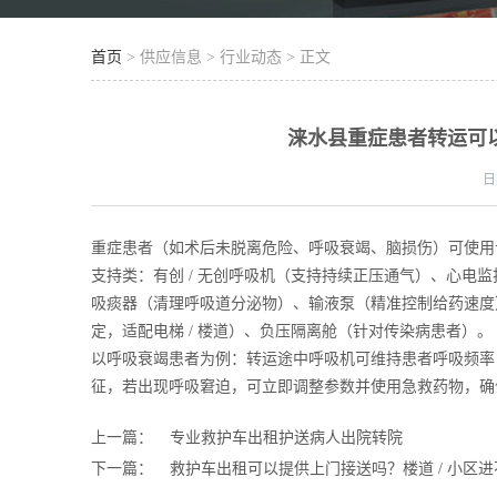
首页
> 供应信息 > 行业动态 > 正文
涞水县重症患者转运可
日
重症患者（如术后未脱离危险、呼吸衰竭、脑损伤）可使用
支持类：有创 / 无创呼吸机（支持持续正压通气）、心电
吸痰器（清理呼吸道分泌物）、输液泵（精准控制给药速度）
定，适配电梯 / 楼道）、负压隔离舱（针对传染病患者）。
以呼吸衰竭患者为例：转运途中呼吸机可维持患者呼吸频率 12-2
征，若出现呼吸窘迫，可立即调整参数并使用急救药物，确
上一篇：
专业救护车出租护送病人出院转院
下一篇：
救护车出租可以提供上门接送吗？楼道 / 小区