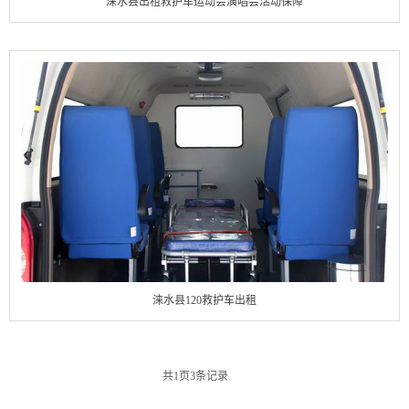
涞水县出租救护车运动会演唱会活动保障
涞水县120救护车出租
共
1
页
3
条记录