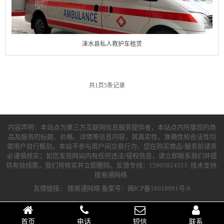
涞水县私人救护车租赁
共
1
页
5
条记录
内容声明：本站点为第三方互联网信息服务提供者，本站点内所展现的商
品及服务的标题、价格、详情等信息内容，其真实性、准确性和合法性均
需用户自行甄别。本站不参与用户间交易行为，您在购买商品/服务前请务
必谨慎核实；如您发现网站内有任何违法/侵权信息，请立即联系我们并提
供有效线索，我们将核实并立即删除。反馈专线：15905924513 技术支持:
搜易通网络
友情链接：
搜易通网络
备案号：闽ICP备18018981号-8
首页
电话
短信
联系